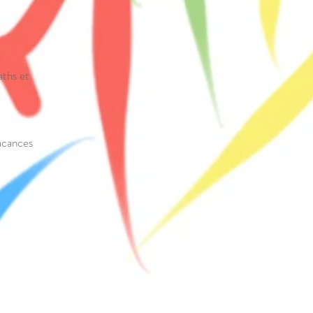
ths et
vacances