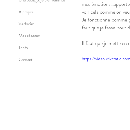
Une pédagogie bienveillante
mes émotions…apporter u
voir cela comme on veut
A propos
Je fonctionne comme ça,
Verbatim
faut que je fasse, tout 
Mes réseaux
Il faut que je mette en o
Tarifs
https://video.wixstati
Contact