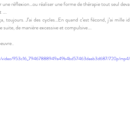
ne réflexion…ou réaliser une forme de thérapie tout seul devant
 …. 
 toujours. J’ai des cycles…En quand c’est fécond, j’ai mille idé
de suite, de manière excessive et compulsive….
euvre.. 
c.com/video/953c16_79467888949a49b4bd57463deab3d687/720p/mp4/f