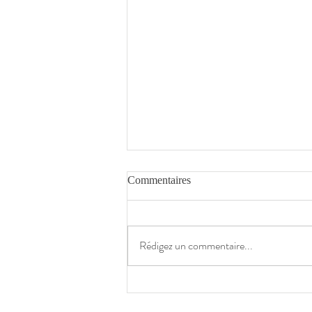
Commentaires
Rédigez un commentaire...
Stages bonbons #13