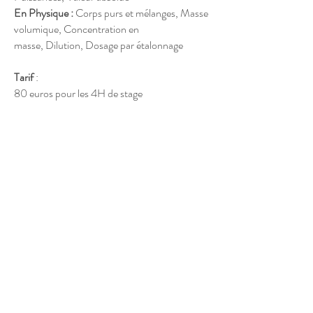
En Physique :
Corps purs et mélanges, Masse
volumique, Concentration en
masse, Dilution, Dosage par étalonnage
Tarif
:
80 euros pour les 4H de stage
Lieu :
Ecollectif Briand
1 rue Aristide Briand
Courbevoie
Je reste à votre disposition si vous avez besoin
de renseignements supplémentaires.
Verbatim
Réserve ta place...